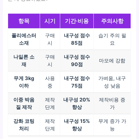
항목
시기
기간·비용
주의사항
폴리에스터
구매
내구성 점수
습기 주의 필
소재
시
85점
요
나일론 소
구매
내구성 점수
마모에 강함
재
시
90점
무게 3kg
사용
내구성 점수
가벼움, 내구
이하
중
75점
성 낮음
이중 박음
제작
내구성 20%
제작비용 증
질 제작
단계
향상
가
강화 코팅
제작
내구성 15%
무게 증가 가
처리
단계
향상
능