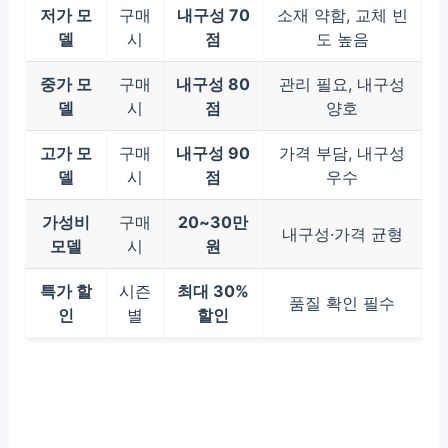
저가 모
구매
내구성 70
소재 약함, 교체 빈
델
시
점
도 높음
중가 모
구매
내구성 80
관리 필요, 내구성
델
시
점
양호
고가 모
구매
내구성 90
가격 부담, 내구성
델
시
점
우수
가성비
구매
20~30만
내구성·가격 균형
모델
시
원
특가 할
시즌
최대 30%
품질 확인 필수
인
별
할인