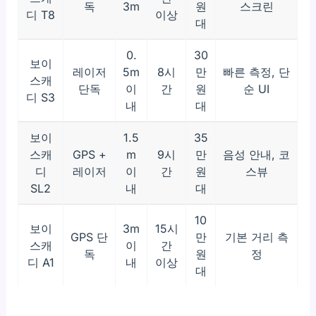
독
3m
원
스크린
디 T8
이상
대
0.
30
보이
레이저
5m
8시
만
빠른 측정, 단
스캐
단독
이
간
원
순 UI
디 S3
내
대
보이
1.5
35
스캐
GPS +
m
9시
만
음성 안내, 코
디
레이저
이
간
원
스뷰
SL2
내
대
10
보이
3m
15시
GPS 단
만
기본 거리 측
스캐
이
간
독
원
정
디 A1
내
이상
대