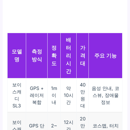
배
정
터
가
모델
측정
확
리
격
주요 기능
명
방식
도
시
대
간
보이
40
GPS +
1m
약
음성 안내, 코
스캐
만
레이저
이
10시
스뷰, 장애물
디
원
복합
내
간
정보
SL3
대
20
보이
12시
GPS 단
2~
만
코스맵, 터치
스캐
간