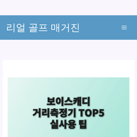
콘
리얼 골프 매거진
텐
츠
로
건
너
뛰
기