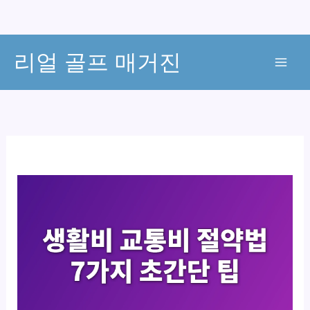
콘
리얼 골프 매거진
텐
츠
로
건
너
뛰
기