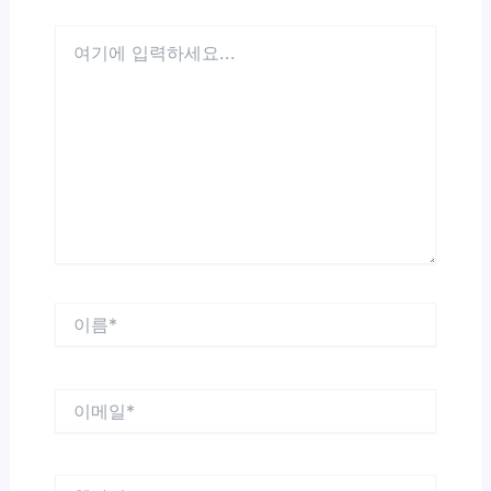
여
기
에
입
력
하
세
요...
이
름
*
이
메
일
*
웹