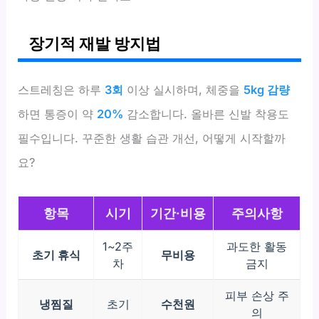
장기적 재발 방지법
스트레칭은 하루
3회
이상 실시하며, 체중을
5kg 감량
하면 통증이 약
20%
감소합니다. 올바른 신발 착용도
필수입니다. 꾸준한 생활 습관 개선, 어떻게 시작할까
요?
항목
시기
기간·비용
주의사항
1~2주
과도한 활동
초기 휴식
무비용
차
금지
피부 손상 주
냉찜질
초기
수천원
의