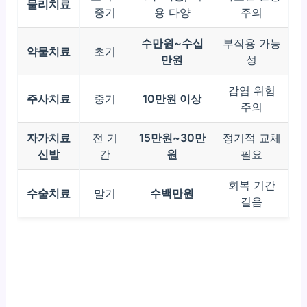
물리치료
중기
용 다양
주의
수만원~수십
부작용 가능
약물치료
초기
만원
성
감염 위험
주사치료
중기
10만원 이상
주의
자가치료
전 기
15만원~30만
정기적 교체
신발
간
원
필요
회복 기간
수술치료
말기
수백만원
길음