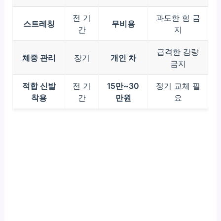
전 기
과도한 힘 금
스트레칭
무비용
간
지
급격한 감량
체중 관리
장기
개인 차
금지
적합 신발
전 기
15만~30
정기 교체 필
착용
간
만원
요