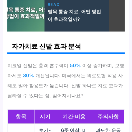
READ
발목 통증 치료, 어떤 방법
이 효과적일까?
자가치료 신발 효과 분석
지코일 신발은 충격 흡수력이
50%
이상 증가하며, 보행
자세도
30%
개선됩니다. 미국에서는 의료보험 적용 사
례도 많아 활용도가 높습니다. 신발 하나로 치료 효과가
달라질 수 있다는 점, 믿어지시나요?
항목
시기
기간·비용
주의사항
초기~
6주 이상
, 비
과도한 운동