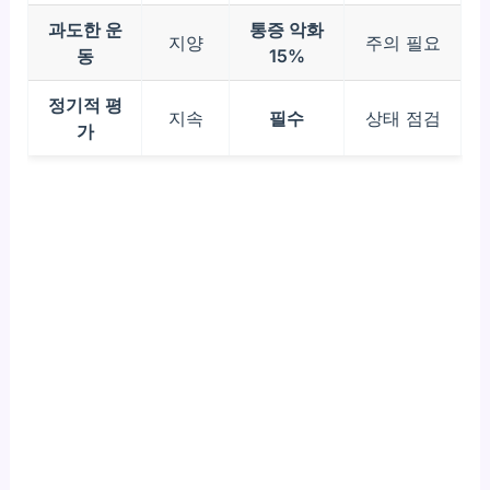
과도한 운
통증 악화
지양
주의 필요
동
15%
정기적 평
지속
필수
상태 점검
가