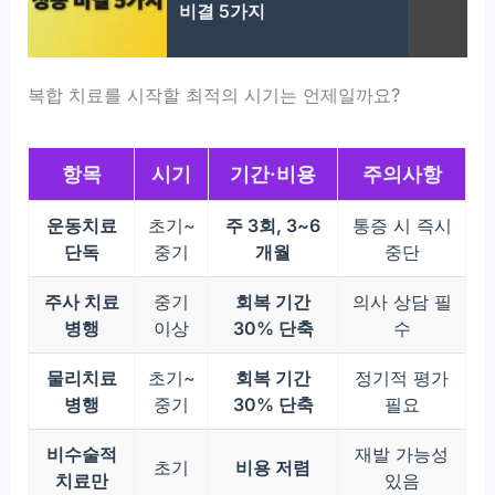
비결 5가지
복합 치료를 시작할 최적의 시기는 언제일까요?
항목
시기
기간·비용
주의사항
운동치료
초기~
주 3회, 3~6
통증 시 즉시
단독
중기
개월
중단
주사 치료
중기
회복 기간
의사 상담 필
병행
이상
30% 단축
수
물리치료
초기~
회복 기간
정기적 평가
병행
중기
30% 단축
필요
비수술적
재발 가능성
초기
비용 저렴
치료만
있음