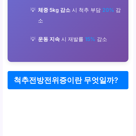
체중 5kg 감소
시 척추 부담
20%
감
소
운동 지속
시 재발률
15%
감소
척추전방전위증이란 무엇일까?