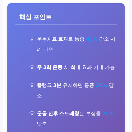
핵심 포인트
운동치료 효과
로 통증
40%
감소 사
례 다수
주 3회 운동
시 최대 효과 기대 가능
플랭크 3분
유지하면 통증
30%
감
소
운동 전후 스트레칭
은 부상률
25%
낮춤