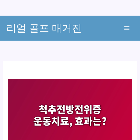
콘
리얼 골프 매거진
텐
츠
로
건
너
뛰
기