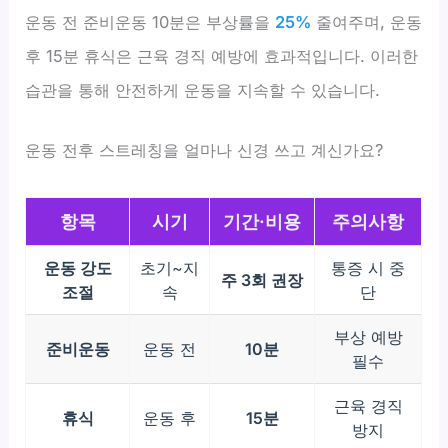
운동 전 준비운동 10분은 부상률을
25%
줄여주며, 운동
후 15분 휴식은 근육 경직 예방에 효과적입니다. 이러한
습관을 통해 안전하게 운동을 지속할 수 있습니다.
운동 전후 스트레칭을 얼마나 신경 쓰고 계신가요?
항목
시기
기간·비용
주의사항
운동 강도
초기~지
통증 시 중
주 3회 권장
조절
속
단
부상 예방
준비운동
운동 전
10분
필수
근육 경직
휴식
운동 후
15분
방지