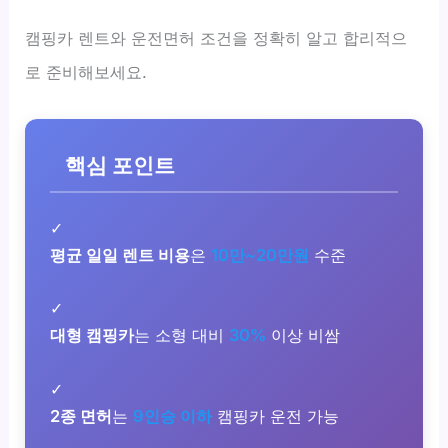
캠핑카 렌트와 운전면허 조건을 정확히 알고 합리적으
로 준비해보세요.
핵심 포인트
✓
평균 일일 렌트 비용
은
10만~20만원
수준
✓
대형 캠핑카
는 소형 대비
30%
이상 비쌈
✓
2종 면허
는
9인승 이하
캠핑카 운전 가능