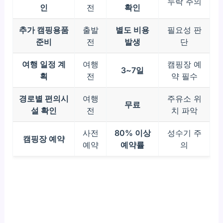
누락 주의
인
전
확인
추가 캠핑용품
출발
별도 비용
필요성 판
준비
전
발생
단
여행 일정 계
여행
캠핑장 예
3~7일
획
전
약 필수
경로별 편의시
여행
주유소 위
무료
설 확인
전
치 파악
사전
80% 이상
성수기 주
캠핑장 예약
예약
예약률
의