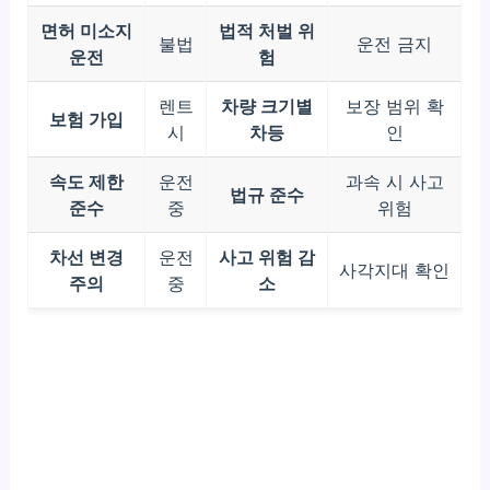
면허 미소지
법적 처벌 위
불법
운전 금지
운전
험
렌트
차량 크기별
보장 범위 확
보험 가입
시
차등
인
속도 제한
운전
과속 시 사고
법규 준수
준수
중
위험
차선 변경
운전
사고 위험 감
사각지대 확인
주의
중
소