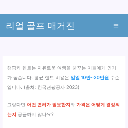
콘
리얼 골프 매거진
텐
츠
로
건
너
뛰
캠핑카 렌트는 자유로운 여행을 꿈꾸는 이들에게 인기
기
가 높습니다. 평균 렌트 비용은
일일 10만~20만원
수준
입니다. (출처: 한국관광공사 2023)
그렇다면
어떤 면허가 필요한지
와
가격은 어떻게 결정되
는지
궁금하지 않나요?