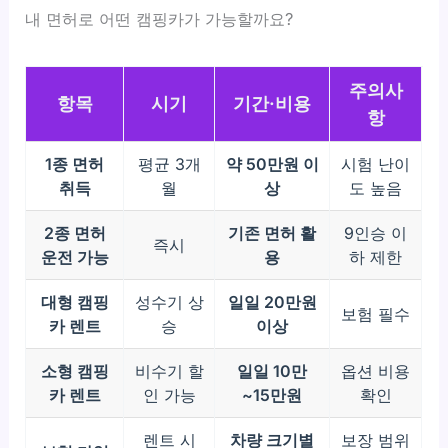
내 면허로 어떤 캠핑카가 가능할까요?
주의사
항목
시기
기간·비용
항
1종 면허
평균 3개
약 50만원 이
시험 난이
취득
월
상
도 높음
2종 면허
기존 면허 활
9인승 이
즉시
운전 가능
용
하 제한
대형 캠핑
성수기 상
일일 20만원
보험 필수
카 렌트
승
이상
소형 캠핑
비수기 할
일일 10만
옵션 비용
카 렌트
인 가능
~15만원
확인
렌트 시
차량 크기별
보장 범위