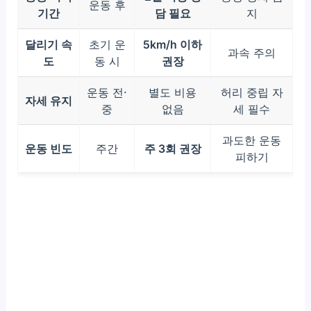
운동 후
기간
담 필요
지
달리기 속
초기 운
5km/h 이하
과속 주의
도
동 시
권장
운동 전·
별도 비용
허리 중립 자
자세 유지
중
없음
세 필수
과도한 운동
운동 빈도
주간
주 3회 권장
피하기