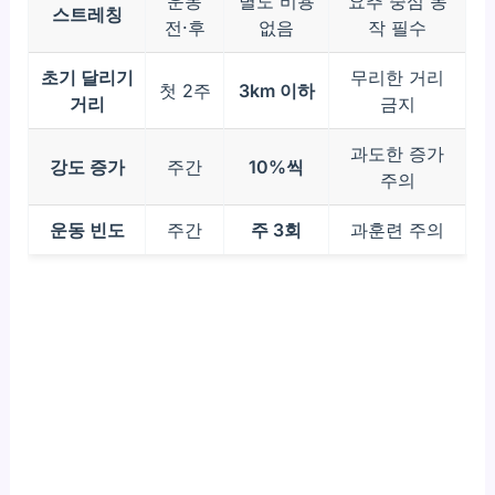
운동
별도 비용
요추 중심 동
스트레칭
전·후
없음
작 필수
초기 달리기
무리한 거리
첫 2주
3km 이하
거리
금지
과도한 증가
강도 증가
주간
10%씩
주의
운동 빈도
주간
주 3회
과훈련 주의