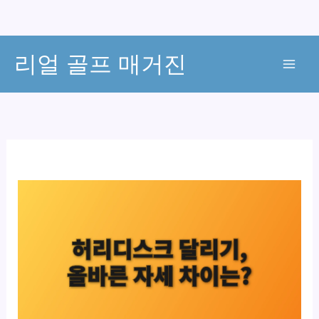
콘
리얼 골프 매거진
텐
츠
로
건
너
뛰
기