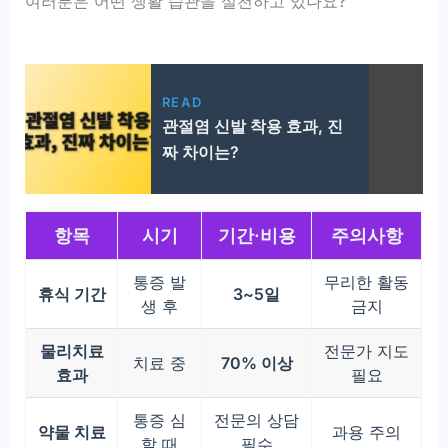
여러분은 어떤 생활 습관을 실천하고 있나요?
READ
관절염 신발 착용 효과, 진
짜 차이는?
항목
시기
기간·비용
주의사항
통증 발
무리한 활동
휴식 기간
3~5일
생 후
금지
물리치료
전문가 지도
치료 중
70% 이상
효과
필요
통증 심
전문의 상담
약물 치료
과용 주의
할 때
필수