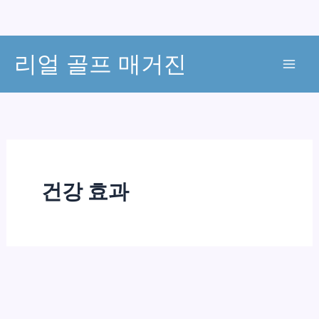
콘
리얼 골프 매거진
텐
츠
로
건
너
뛰
기
건강 효과