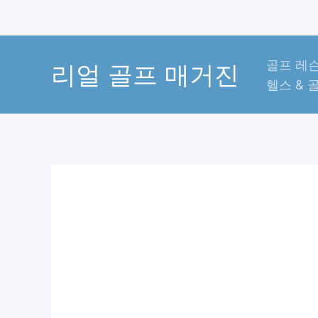
콘
골프 레슨
텐
리얼 골프 매거진
헬스 & 
츠
로
건
너
뛰
기