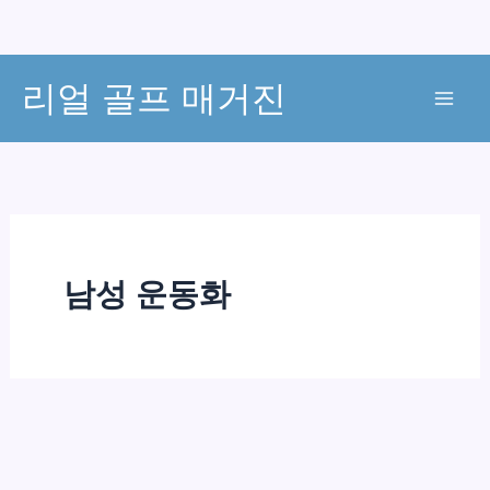
콘
리얼 골프 매거진
텐
츠
로
건
너
뛰
기
남성 운동화