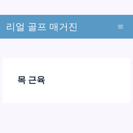
콘
리얼 골프 매거진
텐
츠
로
건
너
뛰
기
목 근육