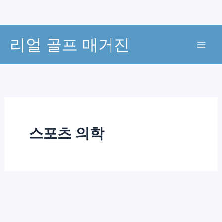
콘
리얼 골프 매거진
텐
츠
로
건
너
뛰
기
스포츠 의학