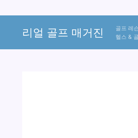
콘
골프 레슨
텐
리얼 골프 매거진
헬스 & 
츠
로
건
너
뛰
기