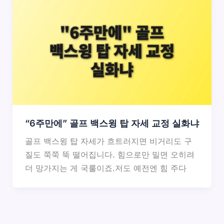
“6주만에” 골프 백스윙 탑 자세 교정 실화냐
골프 백스윙 탑 자세가 흐트러지면 비거리도 구
질도 쭉쭉 뚝 떨어집니다. 힘으로만 밀면 오히려
더 망가지는 게 국룰이죠.저도 예전엔 힘 주다