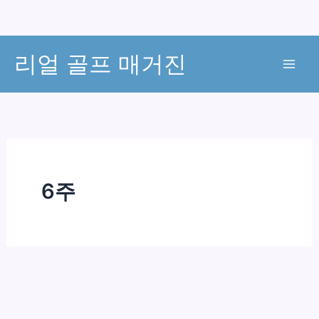
콘
리얼 골프 매거진
텐
츠
로
건
너
뛰
기
6주