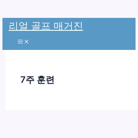
콘
리얼 골프 매거진
텐
츠
로
건
너
뛰
7주 훈련
기