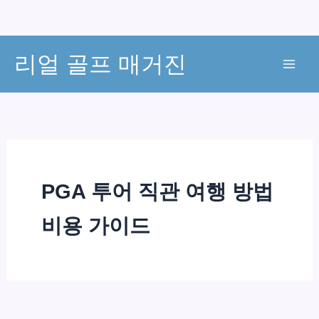
콘
리얼 골프 매거진
텐
츠
로
건
너
뛰
기
PGA 투어 직관 여행 방법
비용 가이드