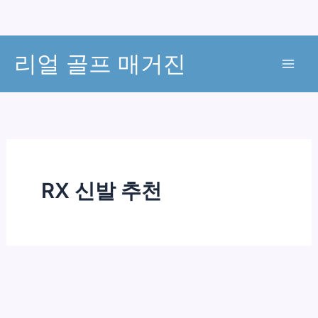
콘
리얼 골프 매거진
텐
츠
로
건
너
뛰
기
RX 신발 추천