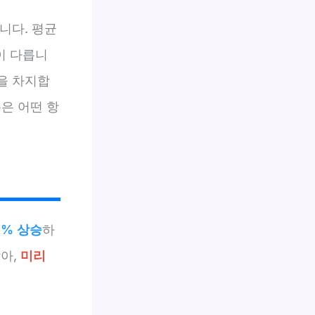
니다. 평균
이 다릅니
분을 차지합
은 어떤 항
0% 상승
하
많아,
미리