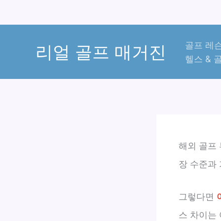
콘
골프 레슨
텐
리얼 골프 매거진
헬스 & 
츠
로
건
너
뛰
기
해외 골프
장 수준과
그렇다면
스 차이는