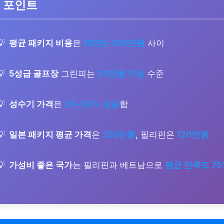
 포인트
평균 패키지 비용
은
150만~300만원
사이
5성급 골프장
그린피는
20만원 이상
수준
성수기 가격
은
20~30% 상승
함
일본 패키지 평균 가격
은
250만원
, 필리핀은
120만원
가성비 좋은 국가
는 필리핀과 베트남으로
평균 만족도 75