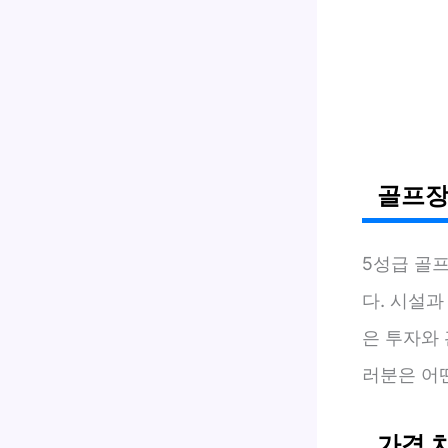
골프장
5성급 골
다. 시설과
은 투자와
러분은 어
가격 