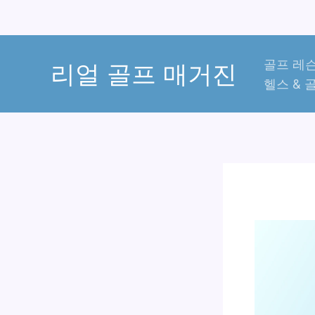
콘
골프 레슨
텐
리얼 골프 매거진
헬스 & 
츠
로
건
너
뛰
기