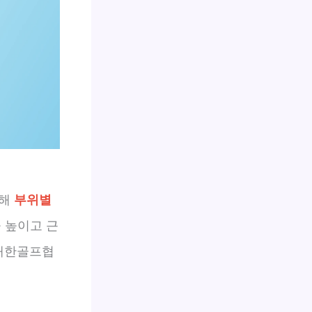
위해
부위별
 높이고 근
 대한골프협