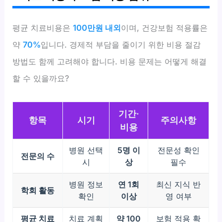
평균 치료비용은
100만원 내외
이며, 건강보험 적용률은
약
70%
입니다. 경제적 부담을 줄이기 위한 비용 절감
방법도 함께 고려해야 합니다. 비용 문제는 어떻게 해결
할 수 있을까요?
기간·
항목
시기
주의사항
비용
병원 선택
5명 이
전문성 확인
전문의 수
시
상
필수
병원 정보
연 1회
최신 지식 반
학회 활동
확인
이상
영 여부
평균 치료
치료 계획
약 100
보험 적용 확