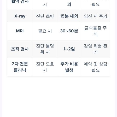
혈액 검사
시
외
필요
X-ray
진단 초반
15분 내외
임신 시 주의
금속물질 주
MRI
필요 시
30~60분
의
진단 불명
감염 위험 관
조직 검사
1~2일
확 시
리
2차 전문
진단 모호
추가 비용
예약 및 상담
클리닉
시
발생
필요