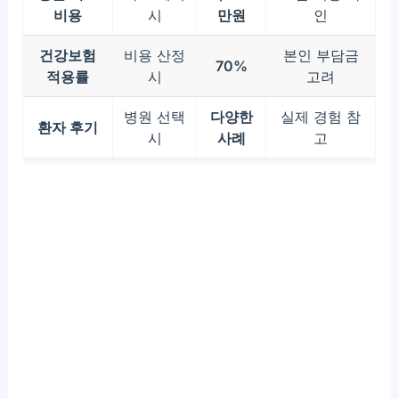
비용
시
만원
인
건강보험
비용 산정
본인 부담금
70%
적용률
시
고려
병원 선택
다양한
실제 경험 참
환자 후기
시
사례
고