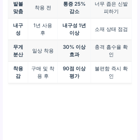
발볼
통증 25%
너무 좁은 신발
착용 전
맞춤
감소
피하기
내구
1년 사용
내구성 1년
소재 상태 점검
성
후
이상
무게
30% 이상
충격 흡수율 확
일상 착용
분산
효과
인
착용
구매 및 착
90점 이상
불편함 즉시 확
감
용 후
평가
인