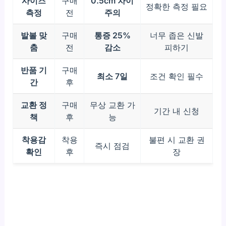
사이즈
구매
0.5cm 차이
정확한 측정 필요
측정
전
주의
발볼 맞
구매
통증 25%
너무 좁은 신발
춤
전
감소
피하기
반품 기
구매
최소 7일
조건 확인 필수
간
후
교환 정
구매
무상 교환 가
기간 내 신청
책
후
능
착용감
착용
불편 시 교환 권
즉시 점검
확인
후
장