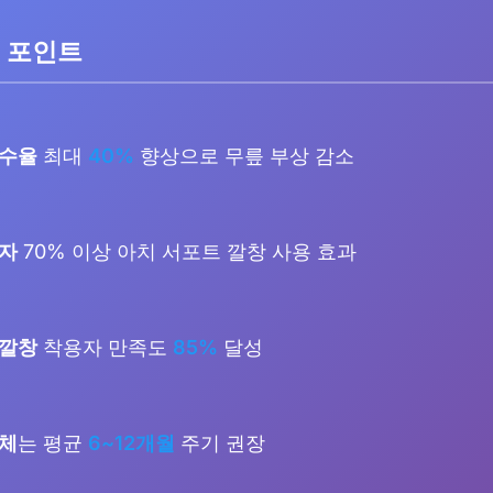
 포인트
흡수율
최대
40%
향상으로 무릎 부상 감소
환자
70% 이상 아치 서포트 깔창 사용 효과
 깔창
착용자 만족도
85%
달성
교체
는 평균
6~12개월
주기 권장