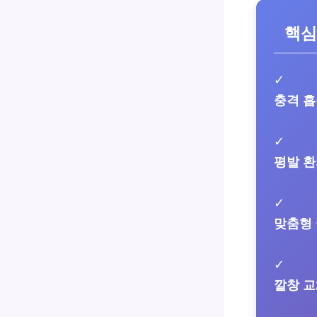
핵심
✓
충격 
✓
평발 
✓
맞춤형
✓
깔창 