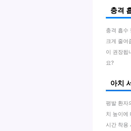
충격 
충격 흡수
크게 줄여
이 권장됩
요?
아치 
평발 환자
치 높이에
시간 착용