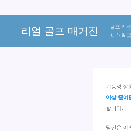
콘
골프 레슨
텐
리얼 골프 매거진
헬스 & 
츠
로
건
너
뛰
기
기능성 깔
이상 줄여
합니다.
당신은 어