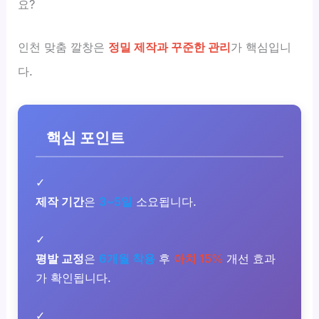
요?
인천 맞춤 깔창은
정밀 제작과 꾸준한 관리
가 핵심입니
다.
핵심 포인트
✓
제작 기간
은
3~5일
소요됩니다.
✓
평발 교정
은
6개월 착용
후
아치 15%
개선 효과
가 확인됩니다.
✓