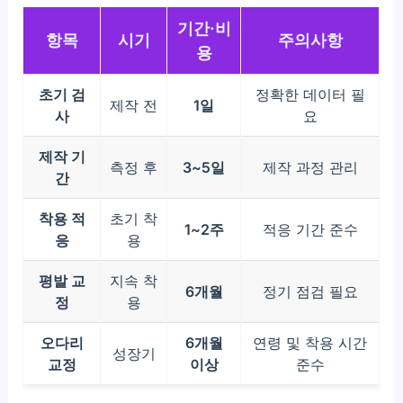
기간·비
항목
시기
주의사항
용
초기 검
정확한 데이터 필
제작 전
1일
사
요
제작 기
측정 후
3~5일
제작 과정 관리
간
착용 적
초기 착
1~2주
적응 기간 준수
응
용
평발 교
지속 착
6개월
정기 점검 필요
정
용
오다리
6개월
연령 및 착용 시간
성장기
교정
이상
준수