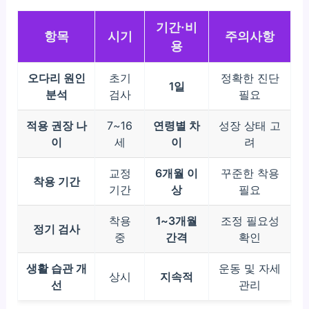
기간·비
항목
시기
주의사항
용
오다리 원인
초기
정확한 진단
1일
분석
검사
필요
적용 권장 나
7~16
연령별 차
성장 상태 고
이
세
이
려
교정
6개월 이
꾸준한 착용
착용 기간
기간
상
필요
착용
1~3개월
조정 필요성
정기 검사
중
간격
확인
생활 습관 개
운동 및 자세
상시
지속적
선
관리