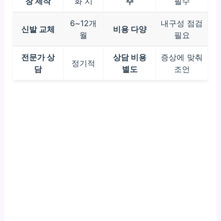
창 제작
화 시
주
필수
6~12개
내구성 점검
신발 교체
비용 다양
월
필요
전문가 상
상담 비용
증상에 맞춰
정기적
담
별도
조언