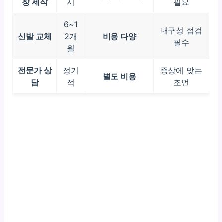
창 제작
시
필요
6~1
내구성 점검
신발 교체
2개
비용 다양
필수
월
전문가 상
정기
증상에 맞는
별도 비용
담
적
조언