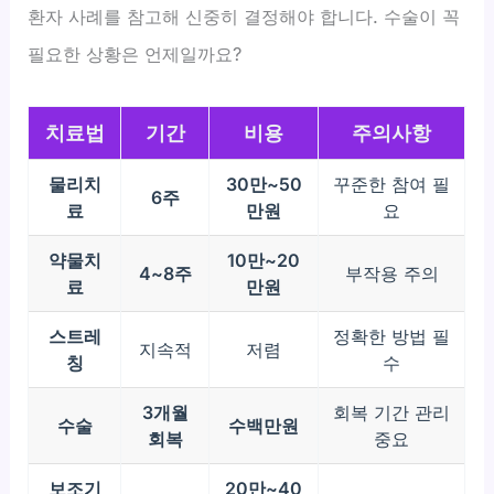
환자 사례를 참고해 신중히 결정해야 합니다. 수술이 꼭
필요한 상황은 언제일까요?
치료법
기간
비용
주의사항
물리치
30만~50
꾸준한 참여 필
6주
료
만원
요
약물치
10만~20
4~8주
부작용 주의
료
만원
스트레
정확한 방법 필
지속적
저렴
칭
수
3개월
회복 기간 관리
수술
수백만원
회복
중요
보조기
20만~40