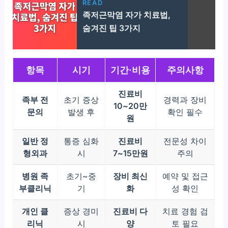
READ
족저근막염 자가 치료법,
숨겨진 팁 3가지
항목
시기
기간·비용
주의사항
진료비
족부 전
초기 증상
경력과 장비
10~20만
문의
발생 후
확인 필수
원
일반 정
통증 심화
진료비
전문성 차이
형외과
시
7~15만원
주의
병원 족
초기~중
장비 최신
예약 및 접근
부클리닉
기
화
성 확인
개인 클
증상 경미
진료비 다
치료 경험 검
리닉
시
양
토 필요