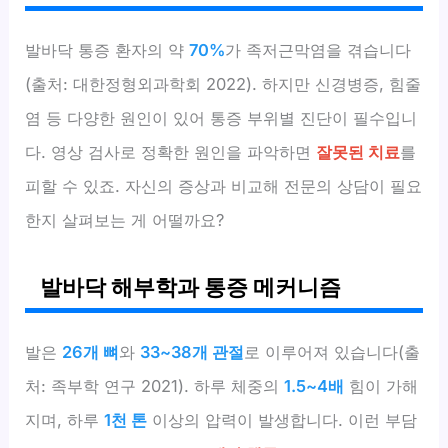
발바닥 통증 환자의 약
70%
가 족저근막염을 겪습니다
(출처: 대한정형외과학회 2022). 하지만 신경병증, 힘줄
염 등 다양한 원인이 있어 통증 부위별 진단이 필수입니
다. 영상 검사로 정확한 원인을 파악하면
잘못된 치료
를
피할 수 있죠. 자신의 증상과 비교해 전문의 상담이 필요
한지 살펴보는 게 어떨까요?
발바닥 해부학과 통증 메커니즘
발은
26개 뼈
와
33~38개 관절
로 이루어져 있습니다(출
처: 족부학 연구 2021). 하루 체중의
1.5~4배
힘이 가해
지며, 하루
1천 톤
이상의 압력이 발생합니다. 이런 부담