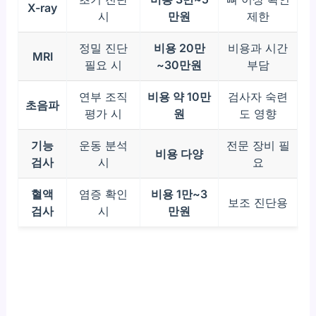
X-ray
시
만원
제한
정밀 진단
비용 20만
비용과 시간
MRI
필요 시
~30만원
부담
연부 조직
비용 약 10만
검사자 숙련
초음파
평가 시
원
도 영향
기능
운동 분석
전문 장비 필
비용 다양
검사
시
요
혈액
염증 확인
비용 1만~3
보조 진단용
검사
시
만원