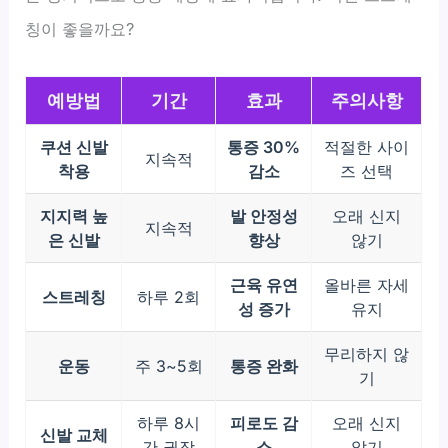
칭이 좋을까요?
예방법
기간
효과
주의사항
쿠션 신발
통증 30%
적절한 사이
지속적
착용
감소
즈 선택
지지력 높
발 안정성
오래 신지
지속적
은 신발
향상
않기
근육 유연
올바른 자세
스트레칭
하루 2회
성 증가
유지
무리하지 않
운동
주 3~5회
통증 완화
기
하루 8시
피로도 감
오래 신지
신발 교체
간 권장
소
않기