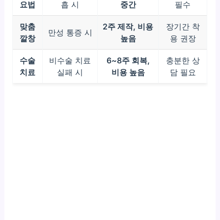
요법
흡 시
중간
필수
맞춤
2주 제작, 비용
장기간 착
만성 통증 시
깔창
높음
용 권장
수술
비수술 치료
6~8주 회복,
충분한 상
치료
실패 시
비용 높음
담 필요