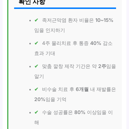
확인 사항
족저근막염 환자 비율은
10~15%
임을 인지하기
4주 물리치료 후 통증
40%
감소
효과 기대
맞춤 깔창 제작 기간은 약
2주
임을
알기
비수술 치료 후
6개월
내 재발률은
20%
임을 기억
수술 성공률은
80%
이상임을 이
해