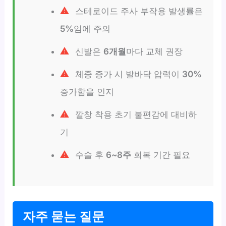
스테로이드 주사 부작용 발생률은
5%
임에 주의
신발은
6개월
마다 교체 권장
체중 증가 시 발바닥 압력이
30%
증가함을 인지
깔창 착용 초기 불편감에 대비하
기
수술 후
6~8주
회복 기간 필요
자주 묻는 질문