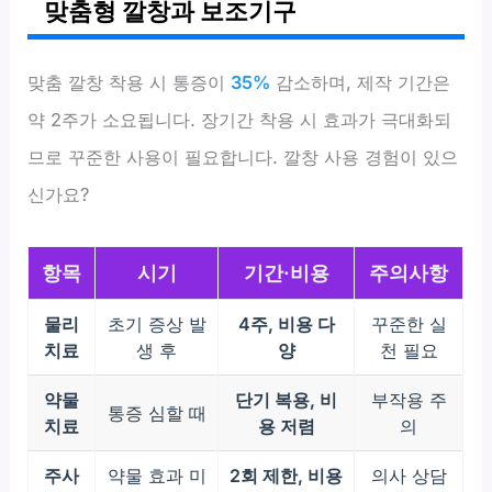
맞춤형 깔창과 보조기구
맞춤 깔창 착용 시 통증이
35%
감소하며, 제작 기간은
약 2주가 소요됩니다. 장기간 착용 시 효과가 극대화되
므로 꾸준한 사용이 필요합니다. 깔창 사용 경험이 있으
신가요?
항목
시기
기간·비용
주의사항
물리
초기 증상 발
4주, 비용 다
꾸준한 실
치료
생 후
양
천 필요
약물
단기 복용, 비
부작용 주
통증 심할 때
치료
용 저렴
의
주사
약물 효과 미
2회 제한, 비용
의사 상담