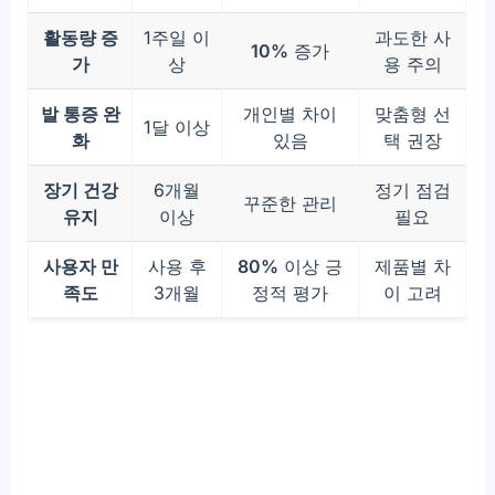
활동량 증
1주일 이
과도한 사
10%
증가
가
상
용 주의
발 통증 완
개인별 차이
맞춤형 선
1달 이상
화
있음
택 권장
장기 건강
6개월
정기 점검
꾸준한 관리
유지
이상
필요
사용자 만
사용 후
80%
이상 긍
제품별 차
족도
3개월
정적 평가
이 고려