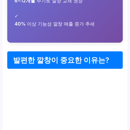
6~12개월
주기로 깔창 교체 권장
✓
40%
이상 기능성 깔창 매출 증가 추세
발편한 깔창이 중요한 이유는?