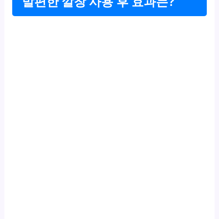
발편한 깔창 사용 후 효과는?