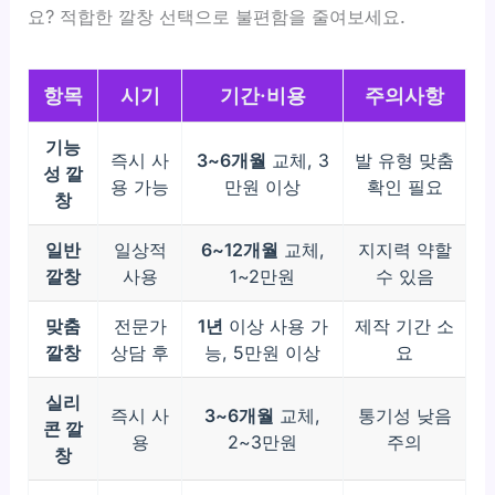
요? 적합한 깔창 선택으로 불편함을 줄여보세요.
항목
시기
기간·비용
주의사항
기능
즉시 사
3~6개월
교체, 3
발 유형 맞춤
성 깔
용 가능
만원 이상
확인 필요
창
일반
일상적
6~12개월
교체,
지지력 약할
깔창
사용
1~2만원
수 있음
맞춤
전문가
1년
이상 사용 가
제작 기간 소
깔창
상담 후
능, 5만원 이상
요
실리
즉시 사
3~6개월
교체,
통기성 낮음
콘 깔
용
2~3만원
주의
창