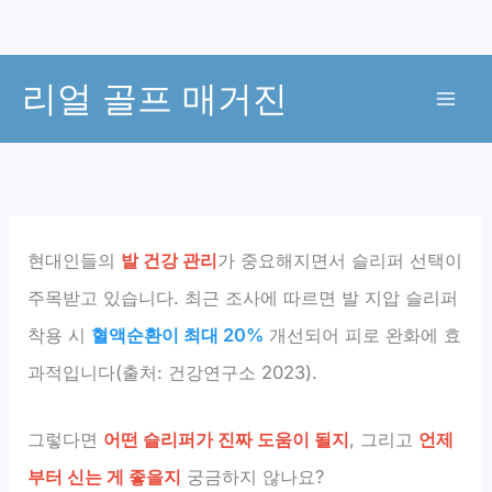
콘
리얼 골프 매거진
텐
츠
로
건
너
뛰
현대인들의
발 건강 관리
가 중요해지면서 슬리퍼 선택이
기
주목받고 있습니다. 최근 조사에 따르면 발 지압 슬리퍼
착용 시
혈액순환이 최대 20%
개선되어 피로 완화에 효
과적입니다(출처: 건강연구소 2023).
그렇다면
어떤 슬리퍼가 진짜 도움이 될지
, 그리고
언제
부터 신는 게 좋을지
궁금하지 않나요?