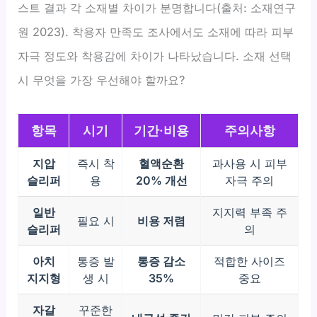
스트 결과 각 소재별 차이가 분명합니다(출처: 소재연구
원 2023). 착용자 만족도 조사에서도 소재에 따라 피부
자극 정도와 착용감에 차이가 나타났습니다. 소재 선택
시 무엇을 가장 우선해야 할까요?
항목
시기
기간·비용
주의사항
지압
즉시 착
혈액순환
과사용 시 피부
슬리퍼
용
20% 개선
자극 주의
일반
지지력 부족 주
필요 시
비용 저렴
슬리퍼
의
아치
통증 발
통증 감소
적합한 사이즈
지지형
생 시
35%
중요
자갈
꾸준한