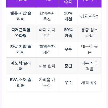
수치
밸롭 지압 슬
혈액순환
20%
평균 4.5점
리퍼
촉진
개선
족저근막염
아치 지지
80%
통증 감소
완화형
우수
만족
사례
자갈 지압 슬
혈액순환
내구성 높
우수
리퍼
개선
음
마노석 슬리
피부 자극
피로 완화
중간
퍼
적음
EVA 소재 슬
가벼움·내
우수
세척 용이
리퍼
구성