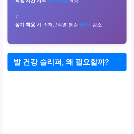
착용 시간
하루
4~6시간
권장
✓
장기 착용
시 족저근막염 통증
40%
감소
발 건강 슬리퍼, 왜 필요할까?