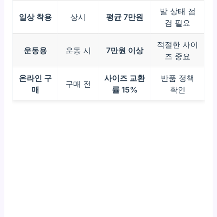
발 상태 점
일상 착용
상시
평균 7만원
검 필요
적절한 사이
운동용
운동 시
7만원 이상
즈 중요
온라인 구
사이즈 교환
반품 정책
구매 전
매
률 15%
확인