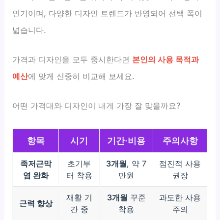
인기이며, 다양한 디자인 트렌드가 반영되어 선택 폭이
넓습니다.
가격과 디자인을 모두 중시한다면
본인의 사용 목적과
예산
에 맞게 신중히 비교해 보세요.
어떤 가격대와 디자인이 내게 가장 잘 맞을까요?
항목
시기
기간·비용
주의사항
족저근막
초기부
3개월
, 약 7
점진적 사용
염 완화
터 착용
만원
권장
재활 기
3개월
꾸준
과도한 사용
근력 향상
간 중
착용
주의