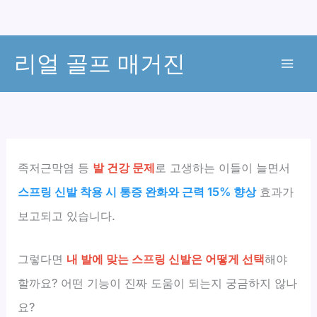
콘
리얼 골프 매거진
텐
츠
로
건
너
뛰
족저근막염 등
발 건강 문제
로 고생하는 이들이 늘면서
기
스프링 신발 착용 시 통증 완화와 근력 15% 향상
효과가
보고되고 있습니다.
그렇다면
내 발에 맞는 스프링 신발은 어떻게 선택
해야
할까요? 어떤 기능이 진짜 도움이 되는지 궁금하지 않나
요?