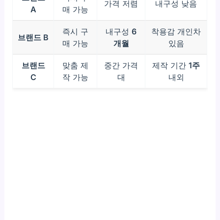
가격 저렴
내구성 낮음
A
매 가능
즉시 구
내구성
6
착용감 개인차
브랜드 B
매 가능
개월
있음
브랜드
맞춤 제
중간 가격
제작 기간
1주
C
작 가능
대
내외