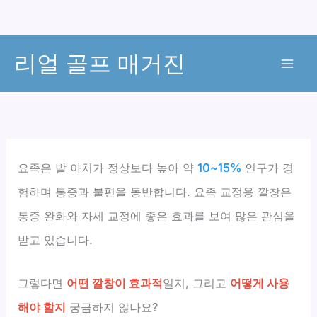
콘
리얼 골프 매거진
텐
츠
로
건
너
뛰
요족은 발 아치가 정상보다 높아 약
10~15%
인구가 경
기
험하며 통증과 불편을 동반합니다. 요족 교정용 깔창은
통증 완화와 자세 교정에 좋은 효과를 보여 많은 관심을
받고 있습니다.
그렇다면
어떤 깔창이 효과적
일지, 그리고
어떻게 사용
해야 할지
궁금하지 않나요?