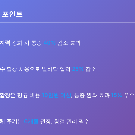
 포인트
지지력
강화 시 통증
40%
감소 효과
흡수
깔창 사용으로 발바닥 압력
25%
감소
 깔창
은 평균 비용
10만원 이상
, 통증 완화 효과
15%
우수
체 주기
는
6개월
권장, 청결 관리 필수