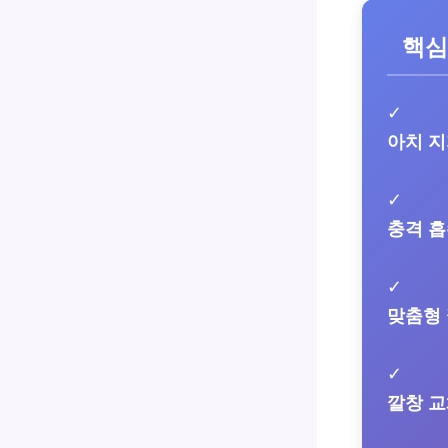
핵심
✓
아치 
✓
충격 
✓
맞춤형
✓
깔창 교