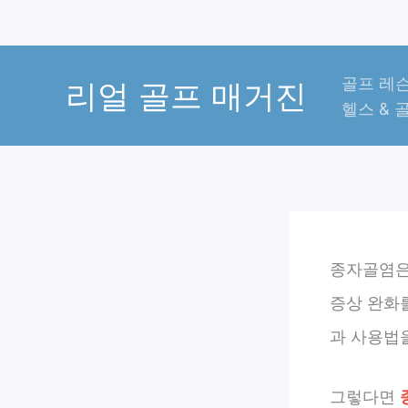
콘
골프 레슨
텐
리얼 골프 매거진
헬스 & 
츠
로
건
너
뛰
기
종자골염은
증상 완화를
과 사용법
그렇다면