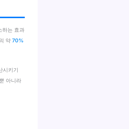
소하는 효과
의 약
70%
분산시키기
뿐 아니라