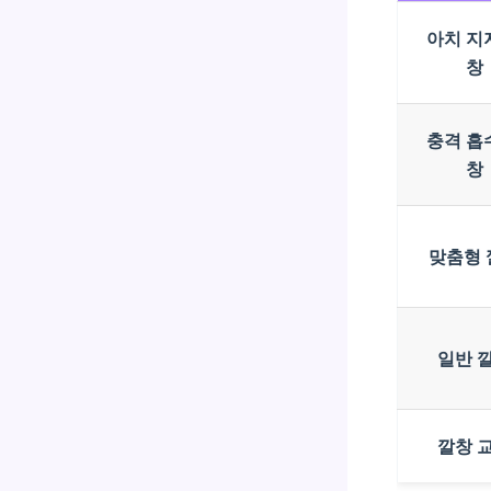
아치 지
창
충격 흡
창
맞춤형 
일반 
깔창 