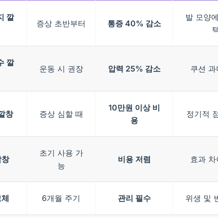
지 깔
발 모양에
증상 초반부터
통증 40% 감소
수 깔
운동 시 권장
압력 25% 감소
쿠션 과
10만원 이상 비
깔창
증상 심할 때
정기적 
용
초기 사용 가
깔창
비용 저렴
효과 차
능
교체
6개월 주기
관리 필수
위생 및 