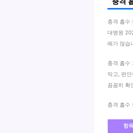
충격 
충격 흡수
대병원 20
례가 많습
충격 흡수
막고, 편안
꼼꼼히 확
충격 흡수
항