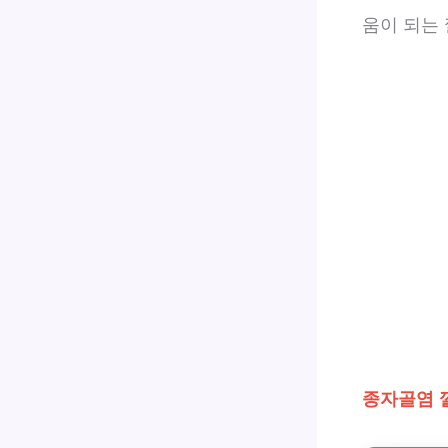
움이 되는
종자골염 