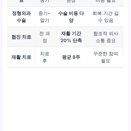
정형외과
중기~
수술 비용 다
회복 기간 길
수술
말기
양
수 있음
전 과
재활 기간
협조적 의사
협진 치료
정
20% 단축
소통 중요
치료
꾸준한 참여
재활 치료
평균 8주
후
필요