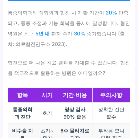
통증의학과와 정형외과 협진 시 재활 기간이
20%
단축
되고, 통증 조절과 기능 회복을 동시에 달성합니다. 협진
병원은 최근
5년 내
환자 수가
30%
증가했습니다 (출
처: 의료협진연구소 2023).
협진으로 더 나은 치료 결과를 기대할 수 있습니다. 협진
을 적극적으로 활용하는 병원은 어디일까요?
항목
시기
기간·비용
주의사항
통증의학
영상 검사
정확한 진단
초기
과 진단
90%
활용
필수
비수술 치
초기~
6주 물리치료
부작용 모니
료
중기
권장
터링 필요