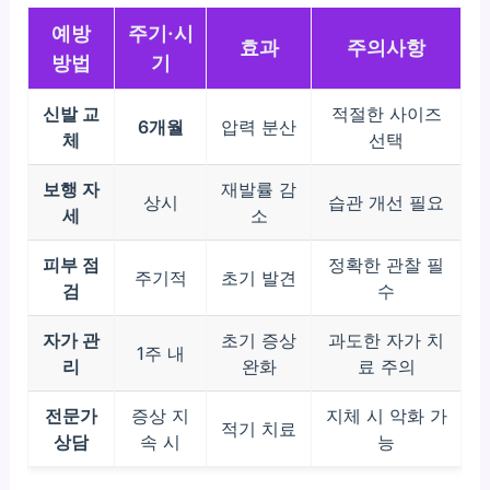
예방
주기·시
효과
주의사항
방법
기
신발 교
적절한 사이즈
6개월
압력 분산
체
선택
보행 자
재발률 감
상시
습관 개선 필요
세
소
피부 점
정확한 관찰 필
주기적
초기 발견
검
수
자가 관
초기 증상
과도한 자가 치
1주 내
리
완화
료 주의
전문가
증상 지
지체 시 악화 가
적기 치료
상담
속 시
능