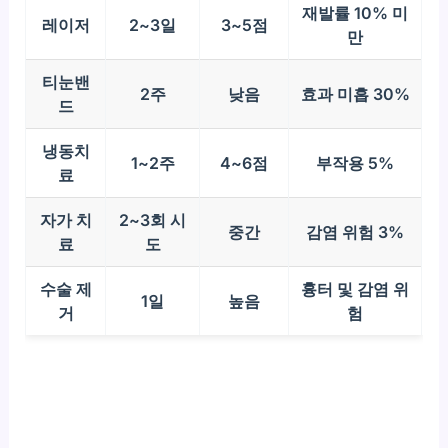
재발률 10% 미
레이저
2~3일
3~5점
만
티눈밴
2주
낮음
효과 미흡 30%
드
냉동치
1~2주
4~6점
부작용 5%
료
자가 치
2~3회 시
중간
감염 위험 3%
료
도
수술 제
흉터 및 감염 위
1일
높음
거
험