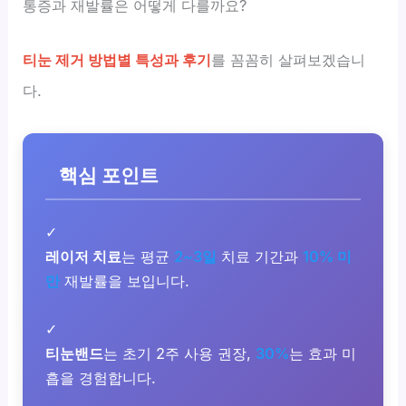
통증과 재발률은 어떻게 다를까요?
티눈 제거 방법별 특성과 후기
를 꼼꼼히 살펴보겠습니
다.
핵심 포인트
✓
레이저 치료
는 평균
2~3일
치료 기간과
10% 미
만
재발률을 보입니다.
✓
티눈밴드
는 초기 2주 사용 권장,
30%
는 효과 미
흡을 경험합니다.