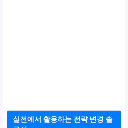
실전에서 활용하는 전략 변경 솔