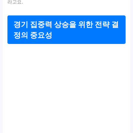
라고요.
경기 집중력 상승을 위한 전략 결
정의 중요성