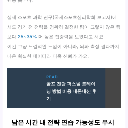
실제 스포츠 과학 연구(국제스포츠심리학회 보고서)에
서도 경기 전 전략을 명확히 결정한 팀이 그렇지 않은 팀
보다
25~35%
더 높은 집중력을 보였다고 해요.
이건 그냥 느낌적인 느낌이 아니라, 뇌파 측정 결과까지
나온 확실한 데이터라 더욱 신뢰가 가요.
READ
골프 전담 퍼스널 트레이
닝 방법 비용 내돈내산 후
기
남은 시간 내 전략 연습 가능성도 무시