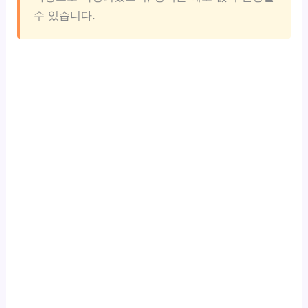
수 있습니다.