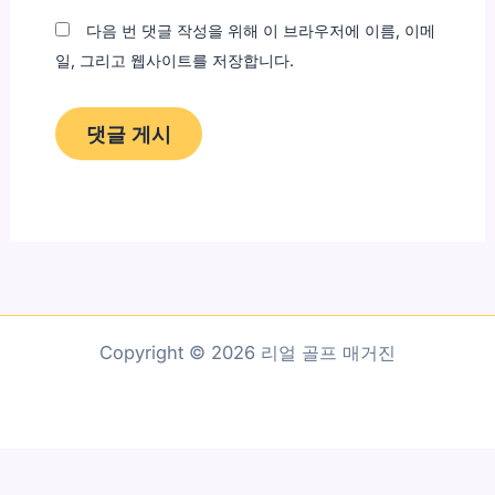
다음 번 댓글 작성을 위해 이 브라우저에 이름, 이메
일, 그리고 웹사이트를 저장합니다.
Copyright © 2026 리얼 골프 매거진