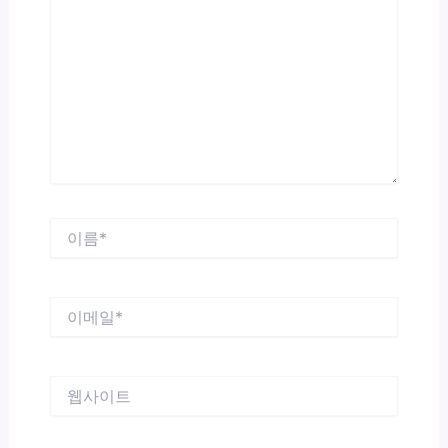
에
입
력
하
세
요...
이
름
*
이
메
일
*
웹
사
이
트