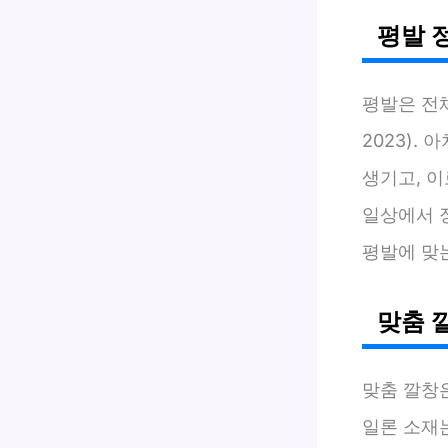
평발 
평발은 전
2023).
생기고, 이
일상에서 
평발에 맞
맞춤 
맞춤 깔창
일론 소재