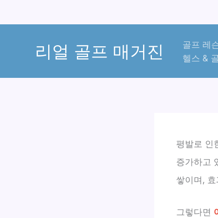
콘
골프 레슨
텐
리얼 골프 매거진
헬스 & 
츠
로
건
너
뛰
기
평발로 인
증가하고 
쌓이며, 
그렇다면