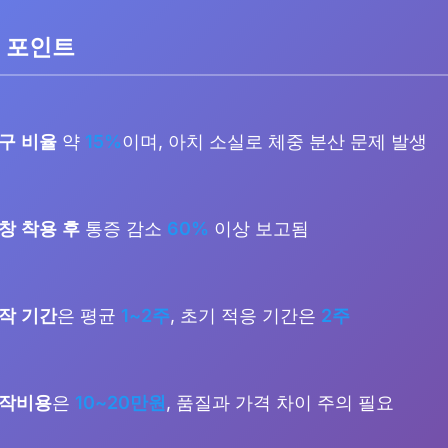
 포인트
구 비율
약
15%
이며, 아치 소실로 체중 분산 문제 발생
창 착용 후
통증 감소
60%
이상 보고됨
작 기간
은 평균
1~2주
, 초기 적응 기간은
2주
제작비용
은
10~20만원
, 품질과 가격 차이 주의 필요